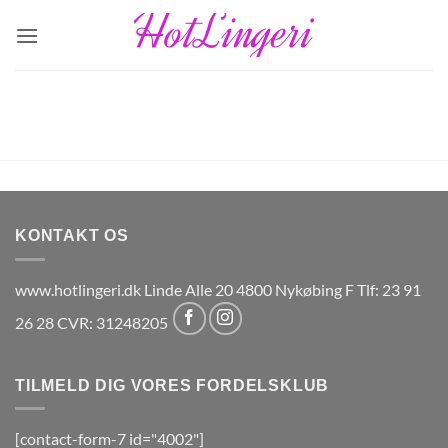
Fortsæt
til
indhold
KONTAKT OS
www.hotlingeri.dk Linde Alle 20 4800 Nykøbing F Tlf: 23 91
26 28 CVR: 31248205
TILMELD DIG VORES FORDELSKLUB
[contact-form-7 id="4002"]