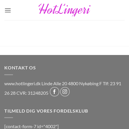
Fortsæt
til
indhold
KONTAKT OS
www.hotlingeri.dk Linde Alle 20 4800 Nykøbing F Tlf: 23 91
26 28 CVR: 31248205
TILMELD DIG VORES FORDELSKLUB
[contact-form-7 id="4002"]